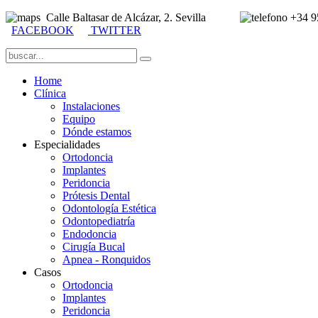
Calle Baltasar de Alcázar, 2. Sevilla
+34 
FACEBOOK
TWITTER
Home
Clínica
Instalaciones
Equipo
Dónde estamos
Especialidades
Ortodoncia
Implantes
Peridoncia
Prótesis Dental
Odontología Estética
Odontopediatría
Endodoncia
Cirugía Bucal
Apnea - Ronquidos
Casos
Ortodoncia
Implantes
Peridoncia