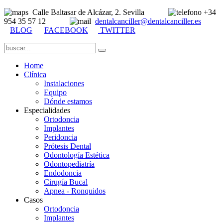
Calle Baltasar de Alcázar, 2. Sevilla
+34
954 35 57 12
dentalcanciller@dentalcanciller.es
BLOG
FACEBOOK
TWITTER
Home
Clínica
Instalaciones
Equipo
Dónde estamos
Especialidades
Ortodoncia
Implantes
Peridoncia
Prótesis Dental
Odontología Estética
Odontopediatría
Endodoncia
Cirugía Bucal
Apnea - Ronquidos
Casos
Ortodoncia
Implantes