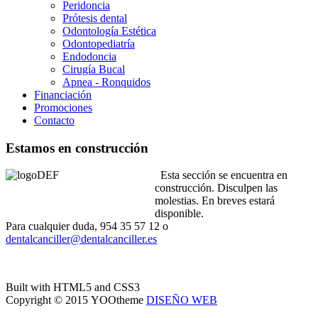
Peridoncia
Prótesis dental
Odontología Estética
Odontopediatría
Endodoncia
Cirugía Bucal
Apnea - Ronquidos
Financiación
Promociones
Contacto
Estamos en construcción
Esta sección se encuentra en
construcción. Disculpen las
molestias. En breves estará
disponible.
Para cualquier duda, 954 35 57 12 o
dentalcanciller@dentalcanciller.es
Built with HTML5 and CSS3
Copyright © 2015 YOOtheme
DISEÑO WEB