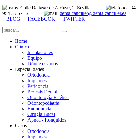
Calle Baltasar de Alcázar, 2. Sevilla
+34
954 35 57 12
dentalcanciller@dentalcanciller.es
BLOG
FACEBOOK
TWITTER
Home
Clínica
Instalaciones
Equipo
Dónde estamos
Especialidades
Ortodoncia
Implantes
Peridoncia
Prótesis Dental
Odontología Estética
Odontopediatría
Endodoncia
Cirugía Bucal
Apnea - Ronquidos
Casos
Ortodoncia
Implantes